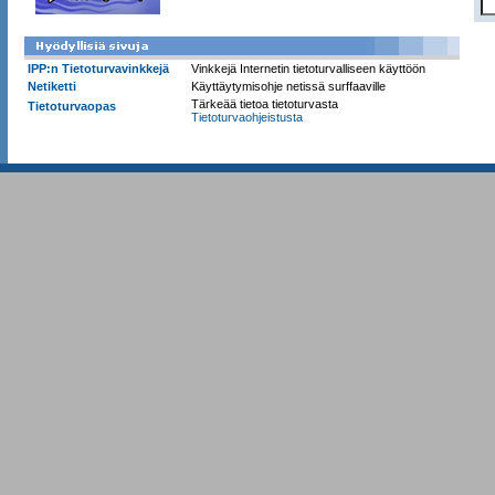
IPP:n Tietoturvavinkkejä
Vinkkejä Internetin tietoturvalliseen käyttöön
Netiketti
Käyttäytymisohje netissä surffaaville
Tärkeää tietoa tietoturvasta
Tietoturvaopas
Tietoturvaohjeistusta