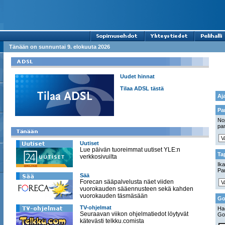
Tänään on sunnuntai 9. elokuuta 2026
Uudet hinnat
Tilaa ADSL tästä
Aj
Pa
Nop
pan
Uutiset
Lue päivän tuoreimmat uutiset YLE:n
Ta
verkkosivuilta
Ika
Pa
Sää
Forecan sääpalvelusta näet viiden
vuorokauden sääennusteen sekä kahden
vuorokauden täsmäsään
Go
TV-ohjelmat
Hae
Seuraavan viikon ohjelmatiedot löytyvät
Go
kätevästi telkku.comista