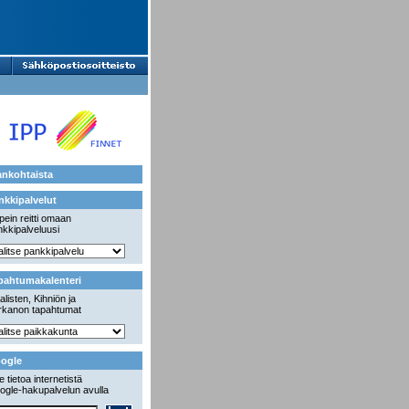
ankohtaista
nkkipalvelut
ein reitti omaan
kkipalveluusi
pahtumakalenteri
alisten, Kihniön ja
rkanon tapahtumat
ogle
 tietoa internetistä
ogle-hakupalvelun avulla