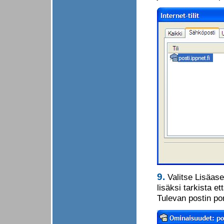
9.
Valitse Lisäaset
lisäksi tarkista et
Tulevan postin por