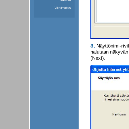
kanssa
Vikailmoitus
3.
Näyttönimi-rivil
halutaan näkyvän 
(Next).