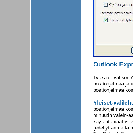
Outlook Expr
Työkalut-valikon
postiohjelmaa ja 
postiohjelmaa ko
Yleiset-välileh
postiohjelmaa kosk
minuutin välein-a
käy automaattises
(edellyttäen että 