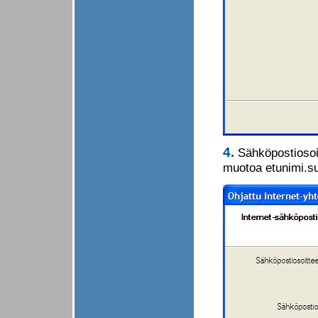
4.
Sähköpostiosoit
muotoa etunimi.s