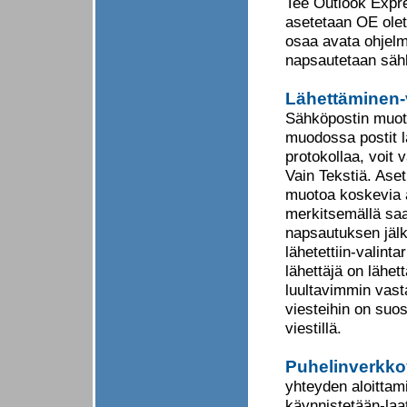
Tee Outlook Expre
asetetaan OE olet
osaa avata ohjel
napsautetaan sähk
Lähettäminen-v
Sähköpostin muoto
muodossa postit l
protokollaa, voit
Vain Tekstiä. Ase
muotoa koskevia a
merkitsemällä saa
napsautuksen jälk
lähetettiin-valint
lähettäjä on lähe
luultavimmin vast
viesteihin on suos
viestillä.
Puhelinverkkoy
yhteyden aloittam
käynnistetään-laa