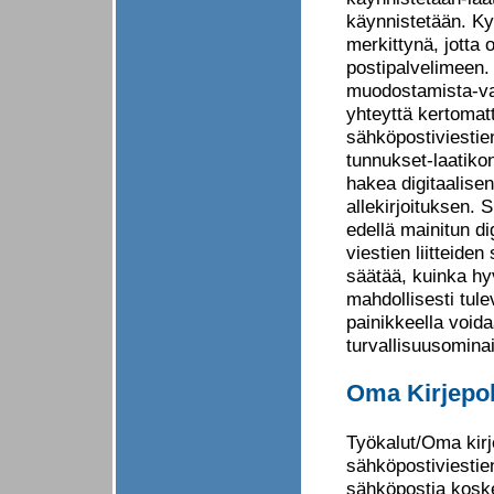
käynnistetään. Ky
merkittynä, jotta 
postipalvelimeen
muodostamista-vali
yhteyttä kertomatt
sähköpostiviestie
tunnukset-laatiko
hakea digitaalisen
allekirjoituksen. 
edellä mainitun dig
viestien liitteide
säätää, kuinka h
mahdollisesti tule
painikkeella voi
turvallisuusomina
Oma Kirjepo
Työkalut/Oma kirj
sähköpostiviestie
sähköpostia koskev