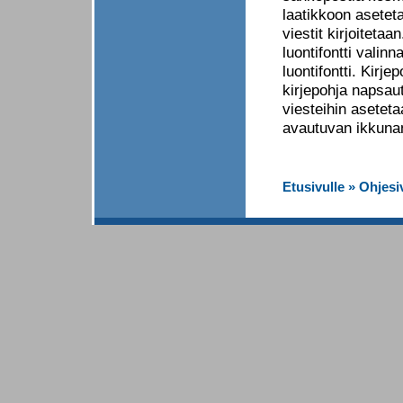
laatikkoon aseteta
viestit kirjoiteta
luontifontti valin
luontifontti. Kirj
kirjepohja napsaut
viesteihin asetetaa
avautuvan ikkunan
Etusivulle
»
Ohjesi