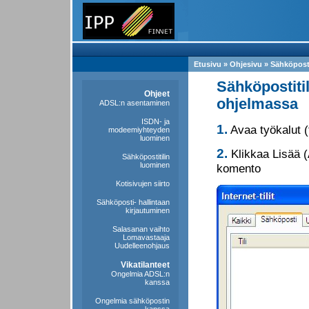
Etusivu
»
Ohjesivu
» Sähköposti
Sähköpostiti
Ohjeet
ohjelmassa
ADSL:n asentaminen
ISDN- ja
1.
Avaa työkalut (t
modeemiyhteyden
luominen
2.
Klikkaa Lisää (
Sähköpostitilin
luominen
komento
Kotisivujen siirto
Sähköposti- hallintaan
kirjautuminen
Salasanan vaihto
Lomavastaaja
Uudelleenohjaus
Vikatilanteet
Ongelmia ADSL:n
kanssa
Ongelmia sähköpostin