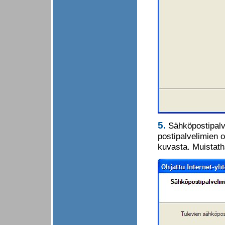
5.
Sähköpostipalv
postipalvelimien o
kuvasta. Muistatha