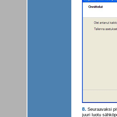
8.
Seuraavaksi pi
juuri luotu sähköp