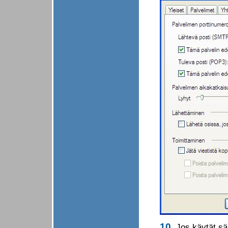
10.
Jos käytät sä